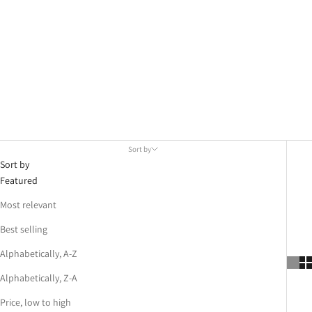
Como toda colección de BT Collection nuestra prioridad es
contribuir a nuestro planeta reutilizando los retazos de tela para
evitar desperdicios.
Como toda colección cápsula, contamos con pocas unidades
disponibles.
Flora y Fauna ya se encuentra disponible en Tienda y Web.
Sort by
Sort by
Featured
Most relevant
Best selling
Alphabetically, A-Z
Alphabetically, Z-A
Price, low to high