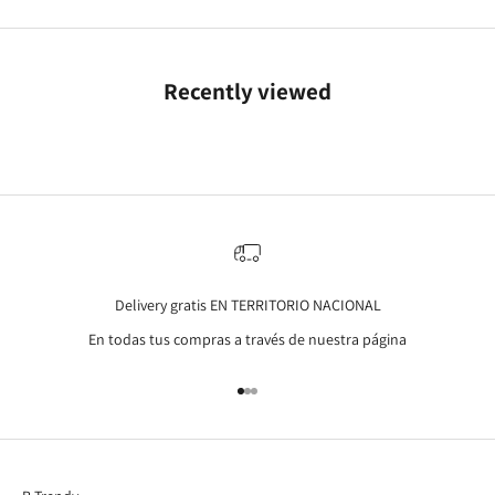
Recently viewed
Delivery gratis EN TERRITORIO NACIONAL
En todas tus compras a través de nuestra página
Go to item 1
Go to item 2
Go to item 3