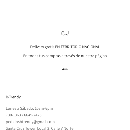
Delivery gratis EN TERRITORIO NACIONAL
En todas tus compras a través de nuestra página
Go to item 1
Go to item 2
Go to item 3
B-Trendy
Lunes a Sábado: 10am-6pm
730-1363
/
6649-2425
pedidosbtrendy@gmail.com
Santa Cruz Tower, Local 2, Calle V Norte