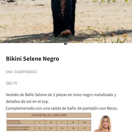
Go to item 1
Go to item 2
Bikini Selene Negro
SKU: 2142MYSNEGS
Sale price
$85.75
Vestido de Baño Selene de 2 piezas en tono negro metalizado y
detalles de sol en el top.
Complementalo con una salida de baño de pantalón con flecos.