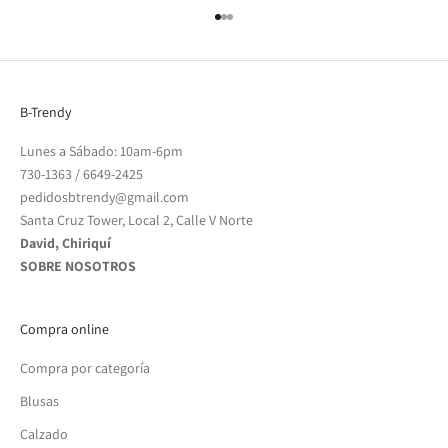
Go to item 1
Go to item 2
Go to item 3
B-Trendy
Lunes a Sábado: 10am-6pm
730-1363
/
6649-2425
pedidosbtrendy@gmail.com
Santa Cruz Tower, Local 2, Calle V Norte
David, Chiriquí
SOBRE NOSOTROS
Compra online
Compra por categoría
Blusas
Calzado