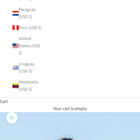
Paraguay
(USD $)
Peru (USD $)
United
States (USD
$)
Uruguay
(USD $)
Venezuela
(USD $)
Cart
Your cart is empty
Zoom picture