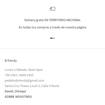
Delivery gratis EN TERRITORIO NACIONAL
En todas tus compras a través de nuestra página
Go to item 1
Go to item 2
Go to item 3
B-Trendy
Lunes a Sábado: 10am-6pm
730-1363
/
6649-2425
pedidosbtrendy@gmail.com
Santa Cruz Tower, Local 2, Calle V Norte
David, Chiriquí
SOBRE NOSOTROS