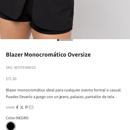
Go to item 1
Go to item 2
Go to item 3
Go to item 4
Go to item 5
Go to item 6
Go to item 7
Go to item 8
Go to item 9
Blazer Monocromático Oversize
SKU: 5072TEANEGS
Sale price
$71.30
Blazer monocromático ideal para cualquier evento formal o casual.
Puedes llevarlo a juego con un jeans, palazzo, pantalón de tela.
SHARE
Color:
NEGRO
NEGRO