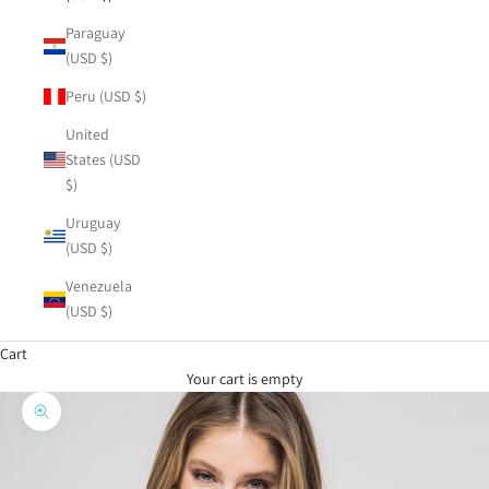
Paraguay
(USD $)
Peru (USD $)
United
States (USD
$)
Uruguay
(USD $)
Venezuela
(USD $)
Cart
Your cart is empty
Zoom picture