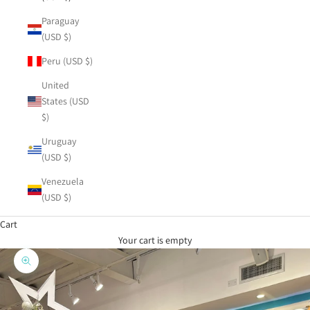
Paraguay
(USD $)
Peru (USD $)
United
States (USD
$)
Uruguay
(USD $)
Venezuela
(USD $)
Cart
Your cart is empty
Zoom picture