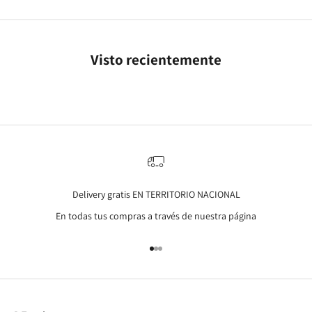
Visto recientemente
Delivery gratis EN TERRITORIO NACIONAL
En todas tus compras a través de nuestra página
Go to item 1
Go to item 2
Go to item 3