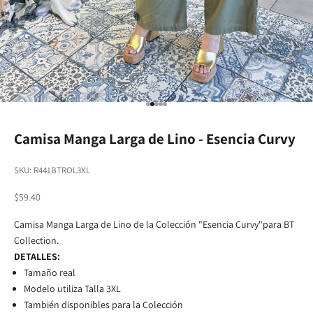
Go to item 1
Go to item 2
Go to item 3
Go to item 4
Go to item 5
Camisa Manga Larga de Lino - Esencia Curvy
SKU: R441BTROL3XL
Sale price
$59.40
Camisa Manga Larga de Lino de la Colección "Esencia Curvy"para BT
Collection.
DETALLES:
Tamaño real
Modelo utiliza Talla 3XL
También disponibles para la Colección