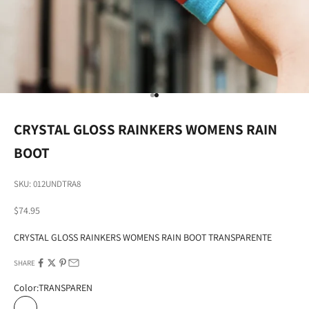
Go to item 1
Go to item 2
CRYSTAL GLOSS RAINKERS WOMENS RAIN
BOOT
SKU: 012UNDTRA8
Sale price
$74.95
CRYSTAL GLOSS RAINKERS WOMENS RAIN BOOT TRANSPARENTE
SHARE
Color:
TRANSPAREN