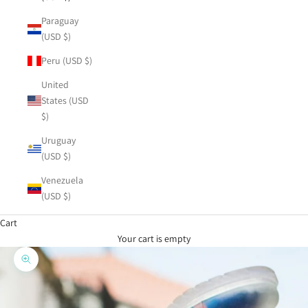
Paraguay
(USD $)
Peru (USD $)
United
States (USD
$)
Uruguay
(USD $)
Venezuela
(USD $)
Cart
Your cart is empty
Zoom picture