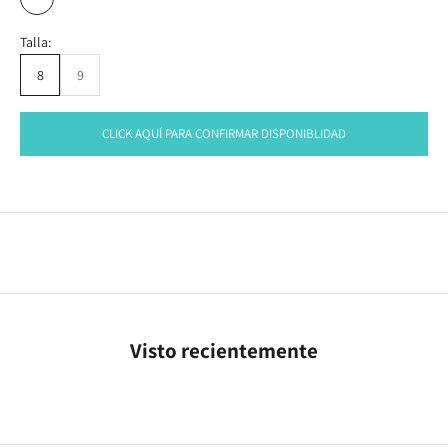
TRANSPAREN
TRANSPARENTE
Talla:
8
9
CLICK AQUÍ PARA CONFIRMAR DISPONIBLIDAD
Visto recientemente