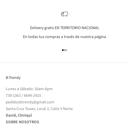
Delivery gratis EN TERRITORIO NACIONAL
En todas tus compras a través de nuestra página
Go to item 1
Go to item 2
Go to item 3
B-Trendy
Lunes a Sábado: 10am-6pm
730-1363
/
6649-2425
pedidosbtrendy@gmail.com
Santa Cruz Tower, Local 2, Calle V Norte
David, Chiriquí
SOBRE NOSOTROS