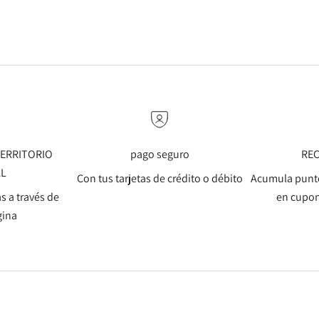
 TERRITORIO
pago seguro
RE
AL
Con tus tarjetas de crédito o débito
Acumula punto
s a través de
en cupon
gina