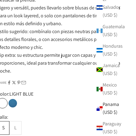
Salvador
igero y versátil, puedes llevarlo sobre blusas de manga larga
(USD $)
ara un look layered, o solo con pantalones de tiro alto para
n estilo más definido y urbano.
Guatemala
stilo sugerido: combínalo con piezas neutras para resaltar
(USD $)
os detalles florales, o con accesorios metálicos para un
Honduras
fecto moderno y chic.
(USD $)
ip extra: su estructura permite jugar con capas y
roporciones, ideal para transformar cualquier outfit de día a
Jamaica
oche.
(USD $)
HARE
Mexico
(USD $)
olor:
LIGHT BLUE
Panama
LIGHT BLUE
DARK BLUE
(USD $)
alla:
Paraguay
S
L
(USD $)