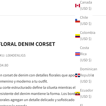
Canada
(USD $)
Chile
(USD $)
Colombia
(USD $)
FLORAL DENIM CORSET
Costa
Rica
KU: L004DENLIGS
(USD $)
ale price
34.80
Dominican
n corset de denim con detalles florales que aporta un toque
Republic
emenino y moderno a tu outfit.
(USD $)
u corte estructurado define la silueta mientras el tejido
Ecuador
esistente del denim mantiene la forma. Los bordados
(USD $)
lorales agregan un detalle delicado y sofisticado que hace
El
estacar la prenda.