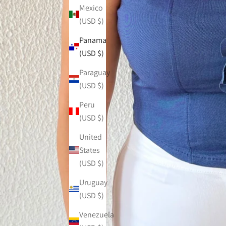
Mexico
(USD $)
Panama
(USD $)
Paraguay
(USD $)
Peru
(USD $)
United
States
(USD $)
Uruguay
(USD $)
Venezuela