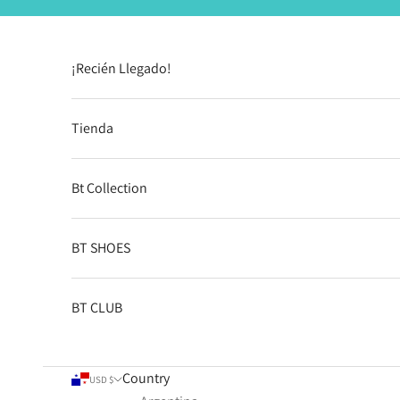
Skip to content
¡Recién Llegado!
Tienda
Bt Collection
BT SHOES
BT CLUB
Country
USD $