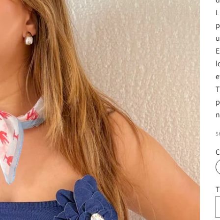
L
p
u
E
l
e
T
p
n
S
C
T