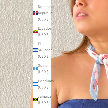
Dominican
Republic
(USD $)
Ecuador
(USD $)
El
Salvador
(USD $)
Guatemala
(USD $)
Honduras
(USD $)
Jamaica
(USD $)