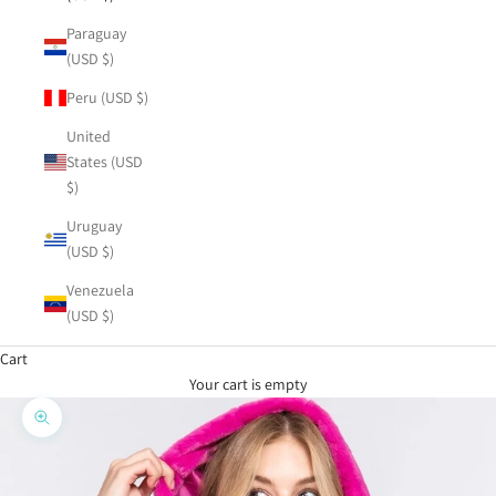
Paraguay
(USD $)
Peru (USD $)
United
States (USD
$)
Uruguay
(USD $)
Venezuela
(USD $)
Cart
Your cart is empty
Zoom picture