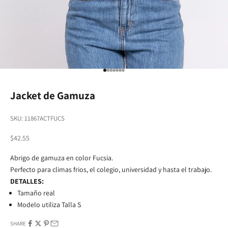
Go to item 1
Go to item 2
Go to item 3
Go to item 4
Go to item 5
Go to item 6
Go to item 7
Jacket de Gamuza
SKU: 11867ACTFUCS
Sale price
$42.55
Abrigo de gamuza en color Fucsia.
Perfecto para climas frios, el colegio, universidad y hasta el trabajo.
DETALLES:
Tamaño real
Modelo utiliza Talla S
SHARE