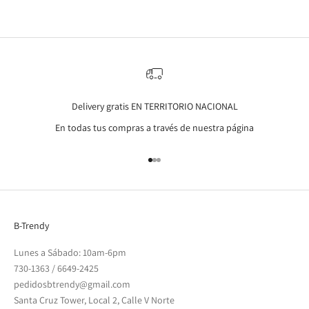
Delivery gratis EN TERRITORIO NACIONAL
En todas tus compras a través de nuestra página
Go to item 1
Go to item 2
Go to item 3
B-Trendy
Lunes a Sábado: 10am-6pm
730-1363
/
6649-2425
pedidosbtrendy@gmail.com
Santa Cruz Tower, Local 2, Calle V Norte