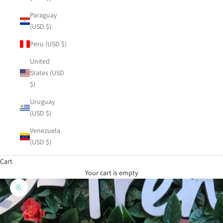
Paraguay
(USD $)
Peru (USD $)
United
States (USD
$)
Uruguay
(USD $)
Venezuela
(USD $)
Cart
Your cart is empty
Zoom picture