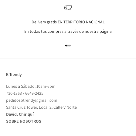
Delivery gratis EN TERRITORIO NACIONAL
En todas tus compras a través de nuestra página
Go to item 1
Go to item 2
Go to item 3
B-Trendy
Lunes a Sábado: 10am-6pm
730-1363
/
6649-2425
pedidosbtrendy@gmail.com
Santa Cruz Tower, Local 2, Calle V Norte
David, Chiriquí
SOBRE NOSOTROS