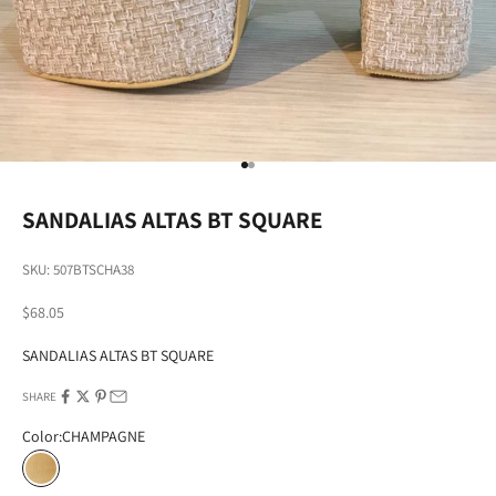
Go to item 1
Go to item 2
SANDALIAS ALTAS BT SQUARE
SKU: 507BTSCHA38
Sale price
$68.05
SANDALIAS ALTAS BT SQUARE
SHARE
Color:
CHAMPAGNE
CHAMPAGNE