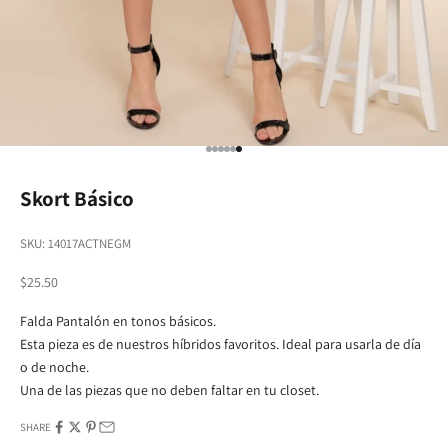
Go to item 1
Go to item 2
Go to item 3
Go to item 4
Go to item 5
Go to item 6
Skort Básico
SKU: 14017ACTNEGM
Sale price
$25.50
Falda Pantalón en tonos básicos.
Esta pieza es de nuestros híbridos favoritos. Ideal para usarla de día
o de noche.
Una de las piezas que no deben faltar en tu closet.
SHARE