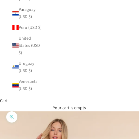
Paraguay
(USD $)
Peru (USD $)
United
States (USD
$)
Uruguay
(USD $)
Venezuela
(USD $)
Cart
Your cart is empty
Zoom picture