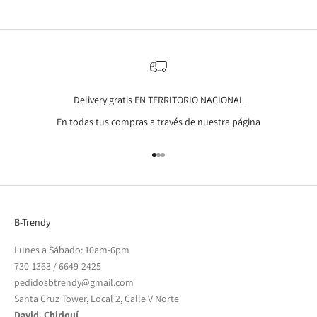
Delivery gratis EN TERRITORIO NACIONAL
En todas tus compras a través de nuestra página
Go to item 1
Go to item 2
Go to item 3
B-Trendy
Lunes a Sábado: 10am-6pm
730-1363
/
6649-2425
pedidosbtrendy@gmail.com
Santa Cruz Tower, Local 2, Calle V Norte
David, Chiriquí