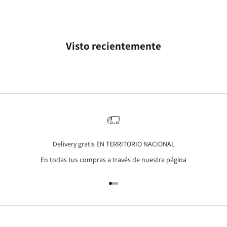
Visto recientemente
Delivery gratis EN TERRITORIO NACIONAL
En todas tus compras a través de nuestra página
Go to item 1
Go to item 2
Go to item 3