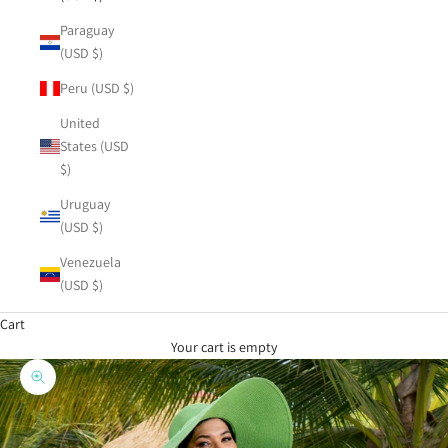
Paraguay
(USD $)
Peru (USD $)
United
States (USD
$)
Uruguay
(USD $)
Venezuela
(USD $)
Cart
Your cart is empty
Zoom picture