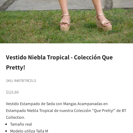
Vestido Niebla Tropical - Colección Que
Pretty!
SKU: R407BTRCELS
Sale price
$121.60
Vestido Estampado de Seda con Mangas Acampanadas en
Estampado Niebla Tropical de nuestra Colección "Que Pretty!" de BT
Collection.
Tamaño real
Modelo utiliza Talla M