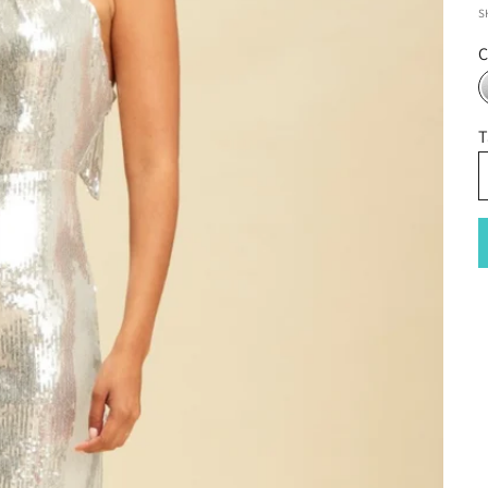
S
C
T