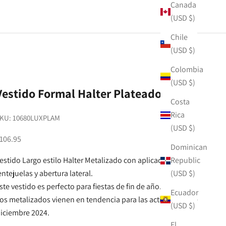
Canada
(USD $)
Chile
(USD $)
Colombia
(USD $)
Vestido Formal Halter Plateado
Costa
Rica
KU: 10680LUXPLAM
(USD $)
ale price
106.95
Dominican
estido Largo estilo Halter Metalizado con aplicaciones de
Republic
entejuelas y abertura lateral.
(USD $)
ste vestido es perfecto para fiestas de fin de año.
Ecuador
os metalizados vienen en tendencia para las actividades de
(USD $)
iciembre 2024.
El