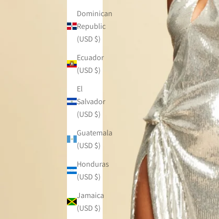
Dominican
Republic
(USD $)
Ecuador
(USD $)
El
Salvador
(USD $)
Guatemala
(USD $)
Honduras
(USD $)
Jamaica
(USD $)