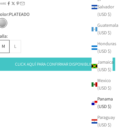
HARE
Salvador
olor:
PLATEADO
(USD $)
Guatemala
PLATEADO
(USD $)
alla:
Honduras
M
L
(USD $)
Jamaica
CLICK AQUÍ PARA CONFIRMAR DISPONIBLIDAD
(USD $)
Mexico
(USD $)
Panama
(USD $)
Paraguay
(USD $)