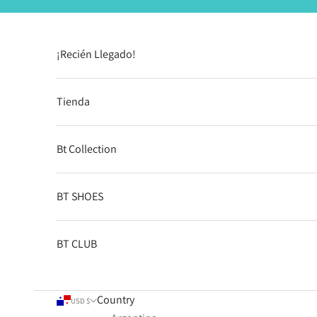
Skip to content
¡Recién Llegado!
Tienda
Bt Collection
BT SHOES
BT CLUB
Country
USD $