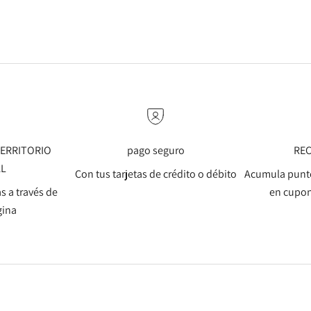
 TERRITORIO
pago seguro
RE
AL
Con tus tarjetas de crédito o débito
Acumula punto
s a través de
en cupon
gina