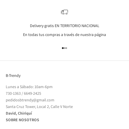
Delivery gratis EN TERRITORIO NACIONAL
En todas tus compras a través de nuestra página
Go to item 1
Go to item 2
Go to item 3
B-Trendy
Lunes a Sábado: 10am-6pm
730-1363
/
6649-2425
pedidosbtrendy@gmail.com
Santa Cruz Tower, Local 2, Calle V Norte
David, Chiriquí
SOBRE NOSOTROS