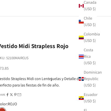
Canada
(USD $)
Chile
(USD $)
Colombia
(USD $)
Vestido Midi Strapless Rojo
Costa
Rica
KU: 52100MAIROJS
(USD $)
ale price
73.85
Dominican
estido Strapless Midi con Lentejuelas y Detalle de Lazo.
Republic
erfecto para las fiestas de fin de año.
(USD $)
Ecuador
HARE
(USD $)
olor:
ROJO
El