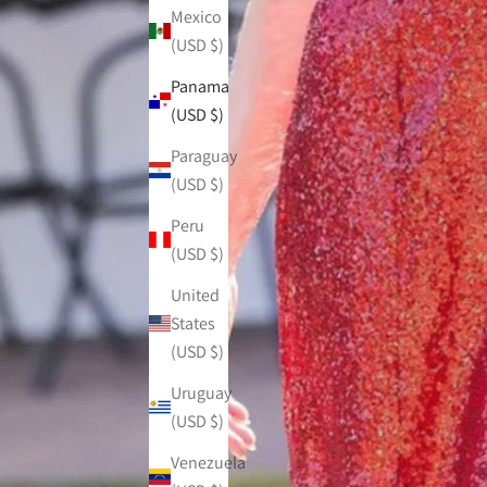
Mexico
(USD $)
Panama
(USD $)
Paraguay
(USD $)
Peru
(USD $)
United
States
(USD $)
Uruguay
(USD $)
Venezuela