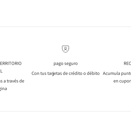
 TERRITORIO
pago seguro
RE
AL
Con tus tarjetas de crédito o débito
Acumula punto
s a través de
en cupon
gina