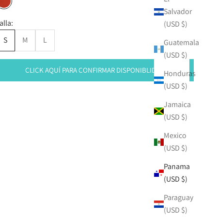
ROJO
Salvador
alla:
(USD $)
S
M
L
Guatemala
(USD $)
CLICK AQUÍ PARA CONFIRMAR DISPONIBLIDAD
Honduras
(USD $)
Jamaica
(USD $)
Mexico
(USD $)
Panama
(USD $)
Paraguay
(USD $)