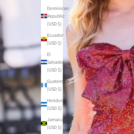
Dominican
Republic
(USD $)
Ecuador
(USD $)
El
Salvador
(USD $)
Guatemala
(USD $)
Honduras
(USD $)
Jamaica
(USD $)