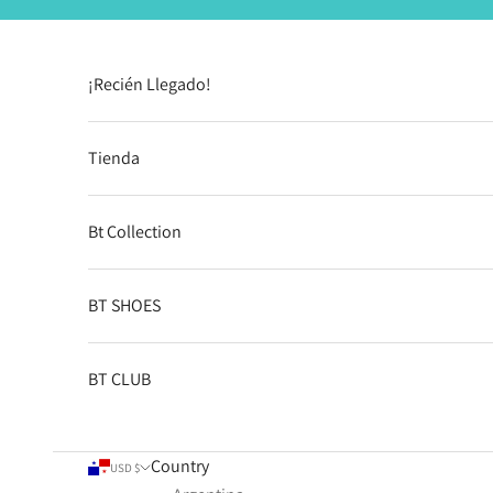
Skip to content
¡Recién Llegado!
Tienda
Bt Collection
BT SHOES
BT CLUB
Country
USD $