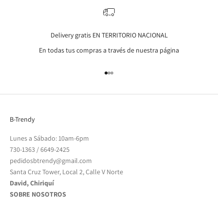
Delivery gratis EN TERRITORIO NACIONAL
En todas tus compras a través de nuestra página
Go to item 1
Go to item 2
Go to item 3
B-Trendy
Lunes a Sábado: 10am-6pm
730-1363
/
6649-2425
pedidosbtrendy@gmail.com
Santa Cruz Tower, Local 2, Calle V Norte
David, Chiriquí
SOBRE NOSOTROS