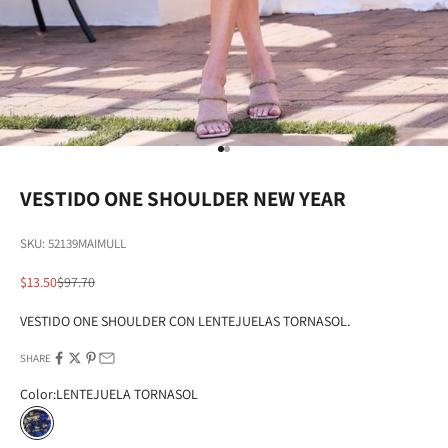
Go to item 1
Go to item 2
VESTIDO ONE SHOULDER NEW YEAR
SKU: 52139MAIMULL
Sale price
Regular price
$13.50
$97.70
VESTIDO ONE SHOULDER CON LENTEJUELAS TORNASOL.
SHARE
Color:
LENTEJUELA TORNASOL
LENTEJUELA TORNASOL