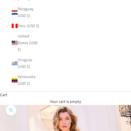
Paraguay
(USD $)
Peru (USD $)
United
States (USD
$)
Uruguay
(USD $)
Venezuela
(USD $)
Cart
Your cart is empty
Zoom picture