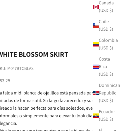
Canada
(USD $)
Chile
(USD $)
Colombia
(USD $)
WHITE BLOSSOM SKIRT
Costa
Rica
KU: M047BTCBLAS
(USD $)
ale price
83.25
Dominican
a falda midi blanca de ojalillos está pensada para robar
Republic
iradas de forma sutil. Su largo favorecedor y su corte
(USD $)
ireado la hacen perfecta para días soleados, eventos
Ecuador
nformales o simplemente para elevar tu look diario con
(USD $)
legancia.
El
lévala con un crop top neutro o con la blusa del set para una