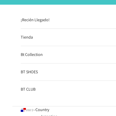
Skip to content
¡Recién Llegado!
Tienda
Bt Collection
BT SHOES
BT CLUB
Country
USD $