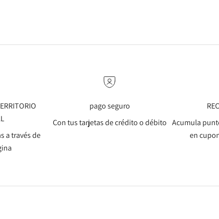
 TERRITORIO
pago seguro
RE
AL
Con tus tarjetas de crédito o débito
Acumula punto
s a través de
en cupon
gina