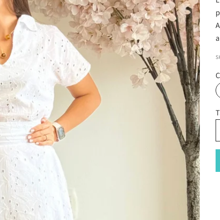
p
A
a
S
C
T