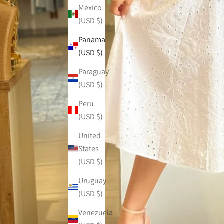
Mexico
(USD $)
Panama
(USD $)
Paraguay
(USD $)
Peru
(USD $)
United
States
(USD $)
Uruguay
(USD $)
Venezuela