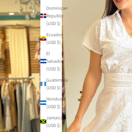
Dominican
Republic
(USD $)
Ecuador
(USD $)
El
Salvador
(USD $)
Guatemala
(USD $)
Honduras
(USD $)
Jamaica
(USD $)