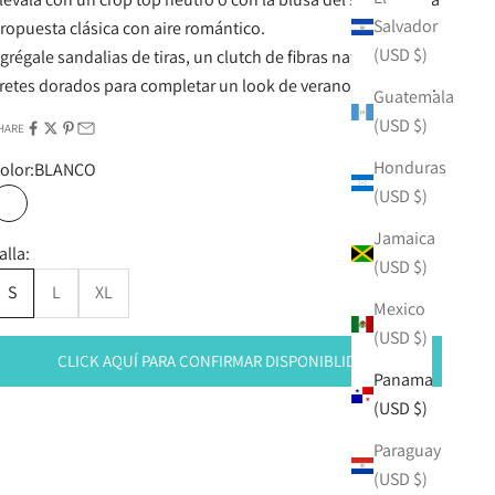
Salvador
ropuesta clásica con aire romántico.
(USD $)
grégale sandalias de tiras, un clutch de fibras naturales y
retes dorados para completar un look de verano impecable.
Guatemala
(USD $)
HARE
Honduras
olor:
BLANCO
(USD $)
BLANCO
Jamaica
alla:
(USD $)
S
L
XL
Mexico
(USD $)
CLICK AQUÍ PARA CONFIRMAR DISPONIBLIDAD
Panama
(USD $)
Paraguay
(USD $)